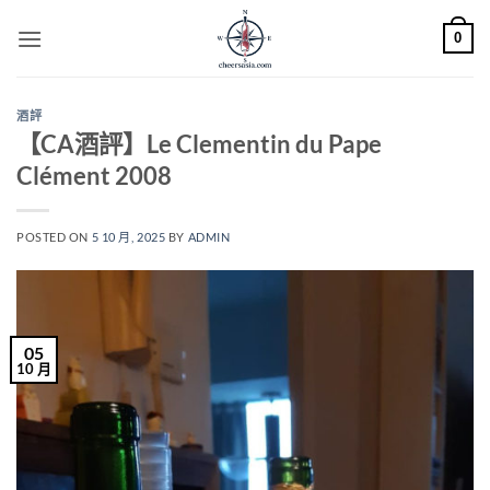
Skip
0
to
content
酒評
【CA酒評】Le Clementin du Pape
Clément 2008
POSTED ON
5 10 月, 2025
BY
ADMIN
05
10 月