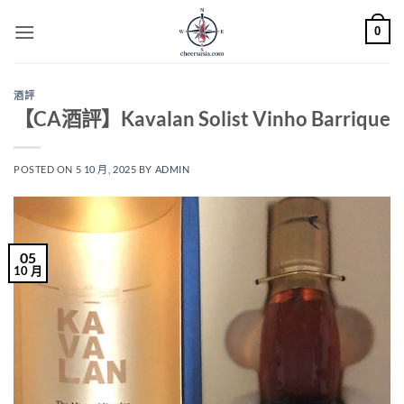
Skip
0
to
content
酒評
【CA酒評】Kavalan Solist Vinho Barrique
POSTED ON
5 10 月, 2025
BY
ADMIN
05
10 月