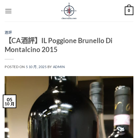
Skip
0
to
content
酒評
【CA酒評】IL Poggione Brunello Di
Montalcino 2015
POSTED ON
5 10 月, 2025
BY
ADMIN
05
10 月