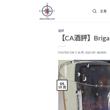
Skip
to
主頁
content
酒評
【CA酒評】Brigaldar
POSTED ON
5 10 月, 2025
BY
ADMIN
05
10 月