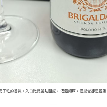
、提子乾的香氣。入口微微帶點甜感， 酒體頗厚，但感覺卻是輕柔