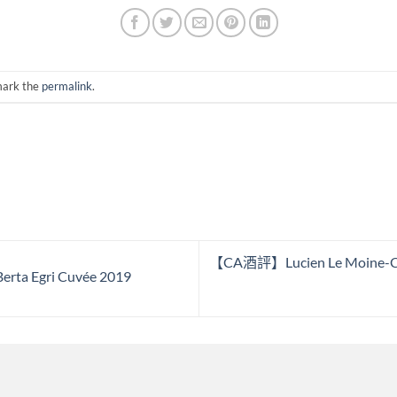
mark the
permalink
.
【CA酒評】Lucien Le Moine-Cha
a Egri Cuvée 2019