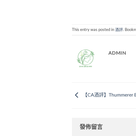
This entry was posted in
酒評
. Book
ADMIN
【CA酒評】Thummerer Bert
發佈留言