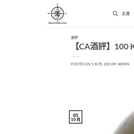
Skip
to
主頁
content
酒評
【CA酒評】100 Kent
POSTED ON
5 10 月, 2025
BY
ADMIN
05
10 月