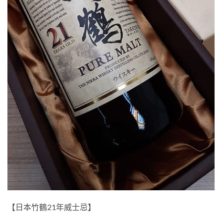
【日本竹鶴21年威士忌】