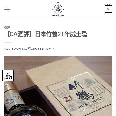
Skip
0
to
content
酒評
【CA酒評】日本竹鶴21年威士忌
POSTED ON
5 10 月, 2025
BY
ADMIN
05
10 月