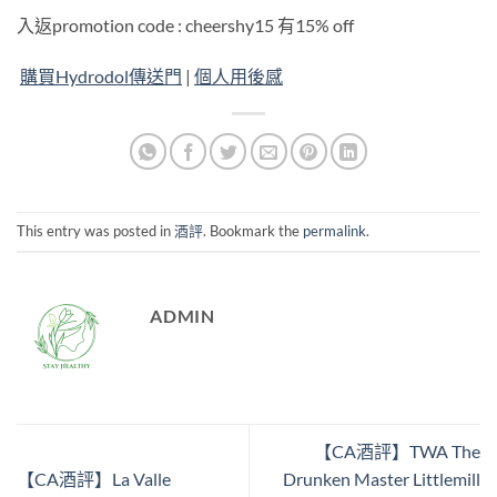
入返promotion code : cheershy15 有15% off
購買Hydrodol傳送門
|
個人用後感
This entry was posted in
酒評
. Bookmark the
permalink
.
ADMIN
【CA酒評】TWA The
【CA酒評】La Valle
Drunken Master Littlemill