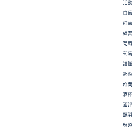
活
白
紅
練
葡
葡
讀
起
趣
酒
酒
釀
頻