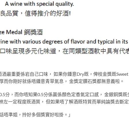
萄酒最重要係岩自己口味， 如果你鍾意Dry既，俾枝金獎既Sweet 
厚而你剛好就係唔鍾意青草氣息， 金獎定鑽石獎都無意義啦。
.5分，而你唔知果0.5分係贏係顏色定香氣定口感， 金銀銅獎
係反映左一定程度既酒質， 但如果唔了解酒既特質而單純論獎去斷
話唔準姐，拎好多個獎實好啦掛。」