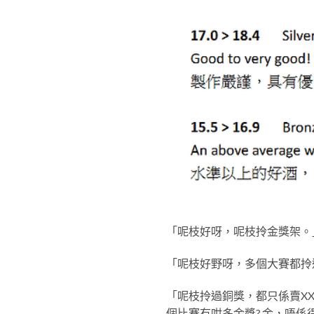
「呢枝好呀，呢枝拎金獎架。
「呢枝好野呀，多個大賽都拎
「呢枝拎過銅獎，都只係賣XX
個比賽有咁多金獎? 金，唔係