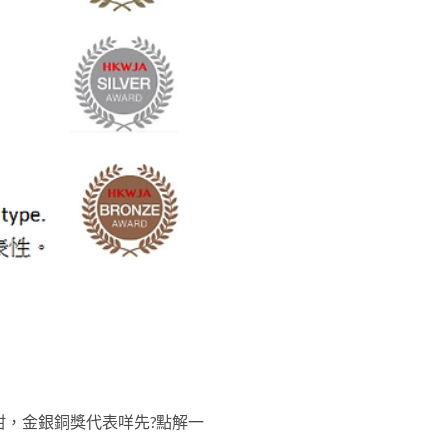
係咁，金銀銅獎代表咩先?點解一