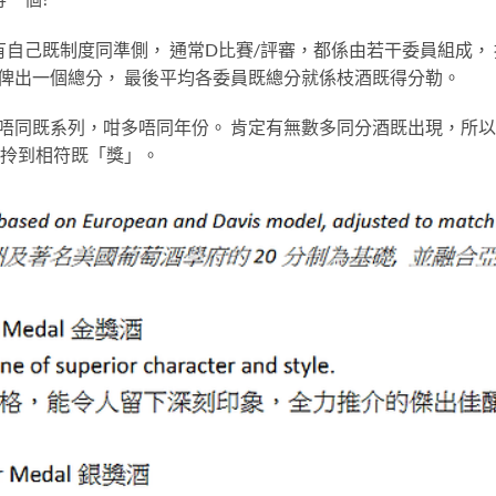
有自己既制度同準側， 通常D比賽/評審，都係由若干委員組成，
俾出一個總分， 最後平均各委員既總分就係枝酒既得分勒。
唔同既系列，咁多唔同年份。 肯定有無數多同分酒既出現，所以
就拎到相符既「獎」。