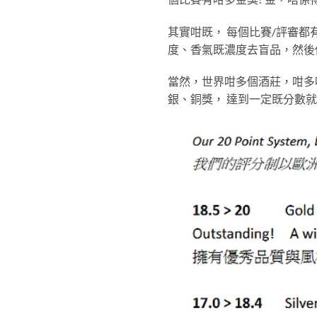
其實咁既， 每個比賽/評審都
度、香氣既濃度去盲品，然後
當然，世界咁多個酒莊，咁多
銀、銅獎， 達到一定既分數