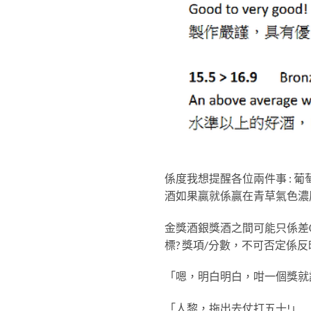
係度我想提醒各位兩件事 : 葡
酒如果贏就係贏在青草氣色濃
金獎酒銀獎酒之間可能只係差0
標? 獎項/分數，不可否定
「嗯，明白明白，咁一個獎就
「人黎，拖出去仗打五十!」