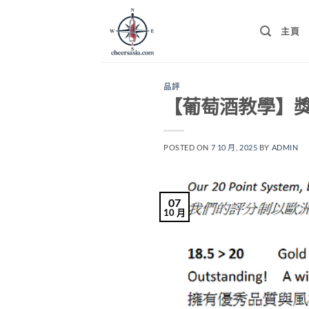
Skip
to
主頁
content
品評
【葡萄酒教學】
POSTED ON
7 10 月, 2025
BY
ADMIN
07
10 月