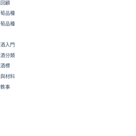
動回顧
葡萄品種
葡萄品種
習
萄酒入門
萄酒分類
懂酒標
源與材料
聞軼事
杯
評
製
道