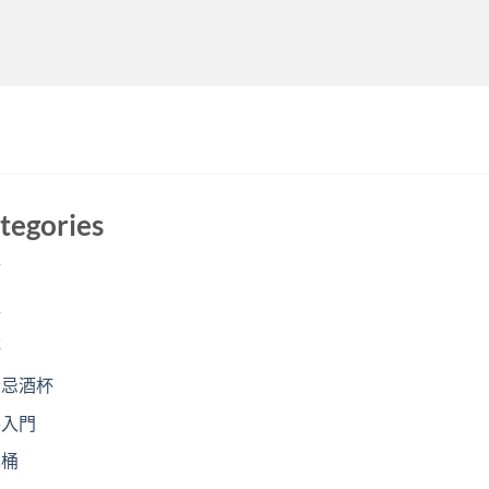
tegories
酒
存
評
士忌酒杯
手入門
木桶