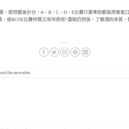
質，既然都係計分，A、B、C、D、E比賽只要準則都係用香氣
，係BCDE比賽拎獎又有咩奇呢? 重點仍然係，了解酒的本質
mark the
permalink
.