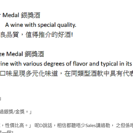
」
過銀獎/金獎。」
，性價比高。」 呢D說話，相信都聽唔少Sales講過勒， 之但
得一個?