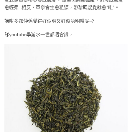
愈輕柔 ; 相反，單寧會生愈粗獷，帶黎既感覺就愈”嚡”。
講咁多都仲係覺得好似明又好似唔明咁呢~?
睇youtube學游水一世都唔會識，