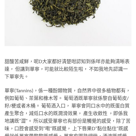
甜酸苦咸鮮，呢D大家都好清楚咁認知到係咩亦能夠清晰表
達， 但講到單寧，可能就比較陌生啦， 不如我地先認識一
下單寧先。
單寧(Tannins)，係一種酚類物質，自然界中很多植物都有，
例如葡萄、茶葉和橡木等。 葡萄酒既單寧就係黎自葡萄皮/
籽/梗或者木桶。 葡萄酒入口， 單寧會同口水中的既蛋白質
產生聚合，減低口水的既潤滑效果， 產生收斂性 ，即係我
地講既”澀”。 所以感受單寧也有部份是觸覺的感受，除了苦
味，口腔會感受到”嚡”既感覺， 上下唇果D”黏住黏住”既感
覺就係單寧帶黎黎既感覺。 單寧愈圓熟細緻，酒液既感覺