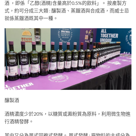
酒 ，即係「乙醇(酒精)含量高於0.5%的飲料」。 按產製方
式，約可分成三大類 : 釀製酒、蒸餾酒與合成酒，而威士忌
就係蒸餾酒既其中一種。
釀製酒
酒精濃度少於20%，以糖質或澱粉質為原料，利用微生物進
行酒精發酵。
其中又分為單式同複式發酵。 單式發酵 : 原物料的主成分為