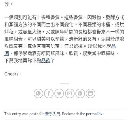
等。
一個類別可能有十多種香氣。這些香氣，因穀物、發酵方式
和蒸餾方法的不同而生出不同變化。不同種類的木桶，或烘
烤程，或容量大細，又或陳年時間的長短都會帶來不一樣的
風味組合，可以甜美可以辛辣。清新舒適又有，泥煤煙燻嗆
喉既又有，真係有辣有唔辣，任君選擇。 所以我地學
品
酒
，都係學識酒有唔同既風味，欣賞、感受當中既韻味，
下篇我地再睇下點
品飲
丫
Cheers~
This entry was posted in
新手入門
. Bookmark the
permalink
.