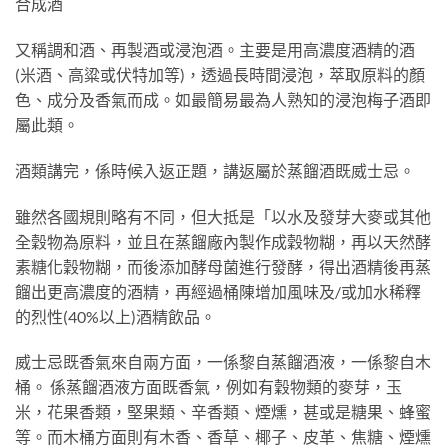
合成酒
又稱調和酒、再製酒或浸泡酒。主要是用高濃度酒精的酒
(米酒、高粱或伏特加等)，透過長時間浸泡，萃取原料的顏
色、成分及香氣而成。如最簡易最為人熟知的浸泡梅子酒即
屬此類。
酒類講完，係時候入返正題，講返屬於蒸餾酒既威士忌。
雖然各國規則略有不同，但大抵是「以水及發芽大麥或其他
全穀物為原料，並且在蒸餾廠內製作成穀物糊，再以天然酵
素糖化穀物糊，而後添加酵母菌進行發酵，得出酒精後再蒸
餾出更高濃度的酒精，再經過桶陳增加風味及/或加水稀釋
的烈性(40%以上)酒精飲品。
威士忌既香氣來自兩方面，一係黎自蒸餾酒液，一係黎自木
桶。 係蒸餾酒液方面既香氣，例如有穀物類的麥芽，玉
米，花果香類，堅果類、辛香類、煙燻，甚或是糖果、蜂蜜
等。而木桶方面則有木香、香草、椰子、皮革、焦糖、煙燻